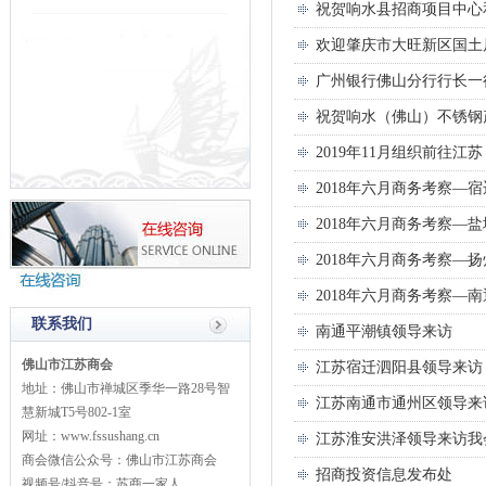
祝贺响水县招商项目中心
欢迎肇庆市大旺新区国土
广州银行佛山分行行长一
祝贺响水（佛山）不锈钢
2019年11月组织前往
2018年六月商务考察—宿
2018年六月商务考察—盐
2018年六月商务考察—扬
2018年六月商务考察—南
联系我们
南通平潮镇领导来访
佛山市江苏商会
江苏宿迁泗阳县领导来访
地址：佛山市禅城区季华一路28号智
江苏南通市通州区领导来
慧新城T5号802-1室
网址：www.fssushang.cn
江苏淮安洪泽领导来访我
商会微信公众号：佛山市江苏商会
招商投资信息发布处
视频号/抖音号：苏商一家人